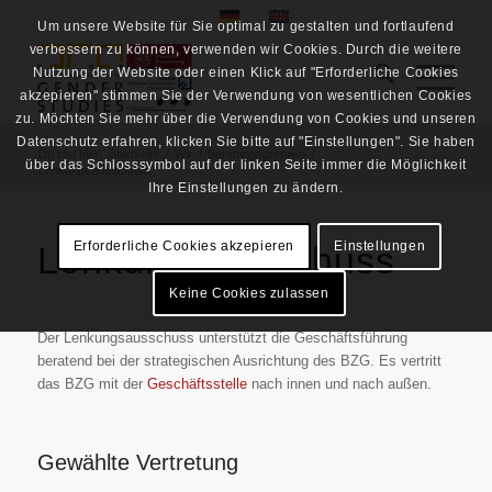
Um unsere Website für Sie optimal zu gestalten und fortlaufend
verbessern zu können, verwenden wir Cookies. Durch die weitere
Nutzung der Website oder einen Klick auf "Erforderliche Cookies
akzepieren" stimmen Sie der Verwendung von wesentlichen Cookies
zu. Möchten Sie mehr über die Verwendung von Cookies und unseren
Datenschutz erfahren, klicken Sie bitte auf "Einstellungen". Sie haben
Du bist hier:
Startseite
/
Wir
/
Beratungsgremien
/
über das Schlosssymbol auf der linken Seite immer die Möglichkeit
Lenkungsausschuss
Ihre Einstellungen zu ändern.
Erforderliche Cookies akzepieren
Einstellungen
Lenkungsausschuss
Keine Cookies zulassen
Der Lenkungsausschuss unterstützt die Geschäftsführung
beratend bei der strategischen Ausrichtung des BZG. Es vertritt
das BZG mit der
Geschäftsstelle
nach innen und nach außen.
Gewählte Vertretung