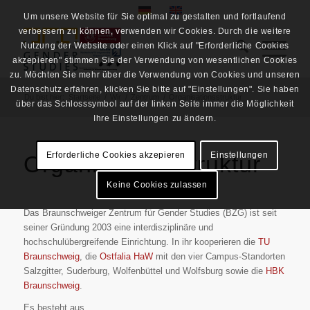
Um unsere Website für Sie optimal zu gestalten und fortlaufend
verbessern zu können, verwenden wir Cookies. Durch die weitere
Nutzung der Website oder einen Klick auf "Erforderliche Cookies
akzepieren" stimmen Sie der Verwendung von wesentlichen Cookies
zu. Möchten Sie mehr über die Verwendung von Cookies und unseren
Datenschutz erfahren, klicken Sie bitte auf "Einstellungen". Sie haben
Du bist hier:
Startseite
/
Wir
/
Zentrum
/
Organisationsstruktur
über das Schlosssymbol auf der linken Seite immer die Möglichkeit
Ihre Einstellungen zu ändern.
Erforderliche Cookies akzepieren
Einstellungen
Organisationsstruktur
Keine Cookies zulassen
Das Braunschweiger Zentrum für Gender Studies (BZG) ist seit
seiner Gründung 2003 eine interdisziplinäre und
hochschulübergreifende Einrichtung. In ihr kooperieren die
TU
Braunschweig
, die
Ostfalia HaW
mit den vier Campus-Standorten
Salzgitter, Suderburg, Wolfenbüttel und Wolfsburg sowie die
HBK
Braunschweig
.
Es besteht aus