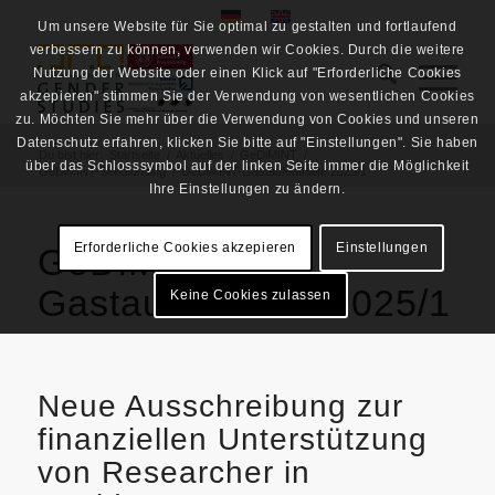
Um unsere Website für Sie optimal zu gestalten und fortlaufend
verbessern zu können, verwenden wir Cookies. Durch die weitere
Nutzung der Website oder einen Klick auf "Erforderliche Cookies
akzepieren" stimmen Sie der Verwendung von wesentlichen Cookies
zu. Möchten Sie mehr über die Verwendung von Cookies und unseren
Datenschutz erfahren, klicken Sie bitte auf "Einstellungen". Sie haben
Du bist hier:
Startseite
/
Aktuelles
/
GeDiMINT
/
über das Schlosssymbol auf der linken Seite immer die Möglichkeit
GeDiMINT-Seedfunding
/
GeDiMINT-Gastaufenthalte 2025/1
Ihre Einstellungen zu ändern.
Erforderliche Cookies akzepieren
Einstellungen
GeDiMINT-
Gastaufenthalte 2025/1
Keine Cookies zulassen
Neue Ausschreibung zur
finanziellen Unterstützung
von Researcher in