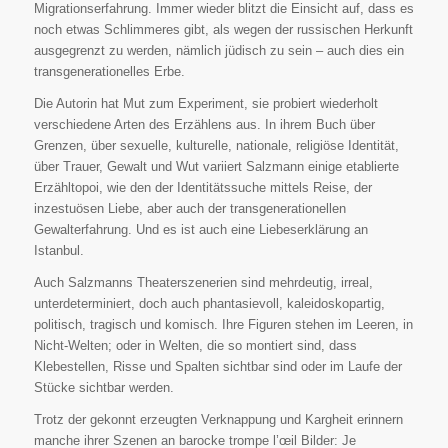
Migrationserfahrung. Immer wieder blitzt die Einsicht auf, dass es
noch etwas Schlimmeres gibt, als wegen der russischen Herkunft
ausgegrenzt zu werden, nämlich jüdisch zu sein – auch dies ein
transgenerationelles Erbe.
Die Autorin hat Mut zum Experiment, sie probiert wiederholt
verschiedene Arten des Erzählens aus. In ihrem Buch über
Grenzen, über sexuelle, kulturelle, nationale, religiöse Identität,
über Trauer, Gewalt und Wut variiert Salzmann einige etablierte
Erzähltopoi, wie den der Identitätssuche mittels Reise, der
inzestuösen Liebe, aber auch der transgenerationellen
Gewalterfahrung. Und es ist auch eine Liebeserklärung an
Istanbul.
Auch Salzmanns Theaterszenerien sind mehrdeutig, irreal,
unterdeterminiert, doch auch phantasievoll, kaleidoskopartig,
politisch, tragisch und komisch. Ihre Figuren stehen im Leeren, in
Nicht-Welten; oder in Welten, die so montiert sind, dass
Klebestellen, Risse und Spalten sichtbar sind oder im Laufe der
Stücke sichtbar werden.
Trotz der gekonnt erzeugten Verknappung und Kargheit erinnern
manche ihrer Szenen an barocke trompe l’œil Bilder: Je