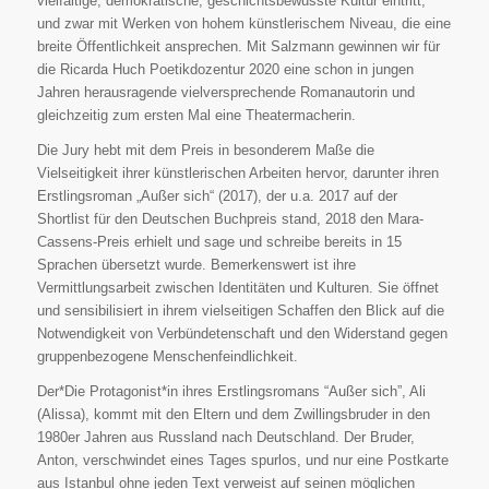
vielfältige, demokratische, geschichtsbewusste Kultur eintritt,
und zwar mit Werken von hohem künstlerischem Niveau, die eine
breite Öffentlichkeit ansprechen. Mit Salzmann gewinnen wir für
die Ricarda Huch Poetikdozentur 2020 eine schon in jungen
Jahren herausragende vielversprechende Romanautorin und
gleichzeitig zum ersten Mal eine Theatermacherin.
Die Jury hebt mit dem Preis in besonderem Maße die
Vielseitigkeit ihrer künstlerischen Arbeiten hervor, darunter ihren
Erstlingsroman „Außer sich“ (2017), der u.a. 2017 auf der
Shortlist für den Deutschen Buchpreis stand, 2018 den Mara-
Cassens-Preis erhielt und sage und schreibe bereits in 15
Sprachen übersetzt wurde. Bemerkenswert ist ihre
Vermittlungsarbeit zwischen Identitäten und Kulturen. Sie öffnet
und sensibilisiert in ihrem vielseitigen Schaffen den Blick auf die
Notwendigkeit von Verbündetenschaft und den Widerstand gegen
gruppenbezogene Menschenfeindlichkeit.
Der*Die Protagonist*in ihres Erstlingsromans “Außer sich”, Ali
(Alissa), kommt mit den Eltern und dem Zwillingsbruder in den
1980er Jahren aus Russland nach Deutschland. Der Bruder,
Anton, verschwindet eines Tages spurlos, und nur eine Postkarte
aus Istanbul ohne jeden Text verweist auf seinen möglichen