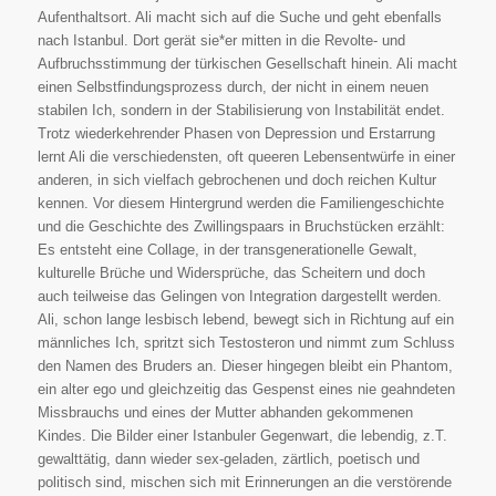
Aufenthaltsort. Ali macht sich auf die Suche und geht ebenfalls
nach Istanbul. Dort gerät sie*er mitten in die Revolte- und
Aufbruchsstimmung der türkischen Gesellschaft hinein. Ali macht
einen Selbstfindungsprozess durch, der nicht in einem neuen
stabilen Ich, sondern in der Stabilisierung von Instabilität endet.
Trotz wiederkehrender Phasen von Depression und Erstarrung
lernt Ali die verschiedensten, oft queeren Lebensentwürfe in einer
anderen, in sich vielfach gebrochenen und doch reichen Kultur
kennen. Vor diesem Hintergrund werden die Familiengeschichte
und die Geschichte des Zwillingspaars in Bruchstücken erzählt:
Es entsteht eine Collage, in der transgenerationelle Gewalt,
kulturelle Brüche und Widersprüche, das Scheitern und doch
auch teilweise das Gelingen von Integration dargestellt werden.
Ali, schon lange lesbisch lebend, bewegt sich in Richtung auf ein
männliches Ich, spritzt sich Testosteron und nimmt zum Schluss
den Namen des Bruders an. Dieser hingegen bleibt ein Phantom,
ein alter ego und gleichzeitig das Gespenst eines nie geahndeten
Missbrauchs und eines der Mutter abhanden gekommenen
Kindes. Die Bilder einer Istanbuler Gegenwart, die lebendig, z.T.
gewalttätig, dann wieder sex-geladen, zärtlich, poetisch und
politisch sind, mischen sich mit Erinnerungen an die verstörende