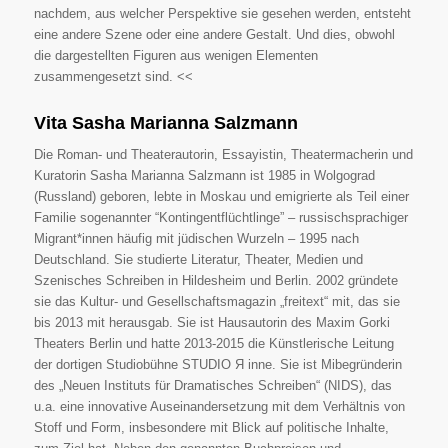
nachdem, aus welcher Perspektive sie gesehen werden, entsteht
eine andere Szene oder eine andere Gestalt. Und dies, obwohl
die dargestellten Figuren aus wenigen Elementen
zusammengesetzt sind. <<
Vita Sasha Marianna Salzmann
Die Roman- und Theaterautorin, Essayistin, Theatermacherin und
Kuratorin Sasha Marianna Salzmann ist 1985 in Wolgograd
(Russland) geboren, lebte in Moskau und emigrierte als Teil einer
Familie sogenannter “Kontingentflüchtlinge” – russischsprachiger
Migrant*innen häufig mit jüdischen Wurzeln – 1995 nach
Deutschland. Sie studierte Literatur, Theater, Medien und
Szenisches Schreiben in Hildesheim und Berlin. 2002 gründete
sie das Kultur- und Gesellschaftsmagazin „freitext“ mit, das sie
bis 2013 mit herausgab. Sie ist Hausautorin des Maxim Gorki
Theaters Berlin und hatte 2013-2015 die Künstlerische Leitung
der dortigen Studiobühne STUDIO Я inne. Sie ist Mibegründerin
des „Neuen Instituts für Dramatisches Schreiben“ (NIDS), das
u.a. eine innovative Auseinandersetzung mit dem Verhältnis von
Stoff und Form, insbesondere mit Blick auf politische Inhalte,