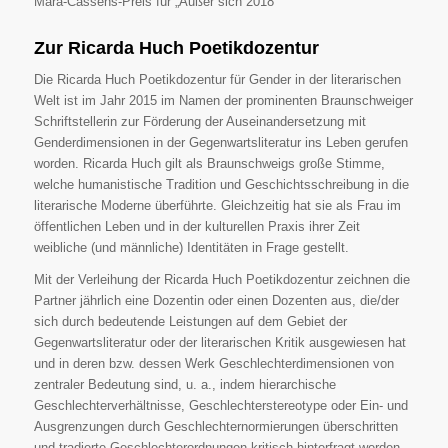
Mara-Cassens-Preis für „Außer sich“2018
Zur Ricarda Huch Poetikdozentur
Die Ricarda Huch Poetikdozentur für Gender in der literarischen
Welt ist im Jahr 2015 im Namen der prominenten Braunschweiger
Schriftstellerin zur Förderung der Auseinandersetzung mit
Genderdimensionen in der Gegenwartsliteratur ins Leben gerufen
worden. Ricarda Huch gilt als Braunschweigs große Stimme,
welche humanistische Tradition und Geschichtsschreibung in die
literarische Moderne überführte. Gleichzeitig hat sie als Frau im
öffentlichen Leben und in der kulturellen Praxis ihrer Zeit
weibliche (und männliche) Identitäten in Frage gestellt.
Mit der Verleihung der Ricarda Huch Poetikdozentur zeichnen die
Partner jährlich eine Dozentin oder einen Dozenten aus, die/der
sich durch bedeutende Leistungen auf dem Gebiet der
Gegenwartsliteratur oder der literarischen Kritik ausgewiesen hat
und in deren bzw. dessen Werk Geschlechterdimensionen von
zentraler Bedeutung sind, u. a., indem hierarchische
Geschlechterverhältnisse, Geschlechterstereotype oder Ein- und
Ausgrenzungen durch Geschlechternormierungen überschritten
und tradierte Geschlechterordnungen kritisch hinterfragt werden.