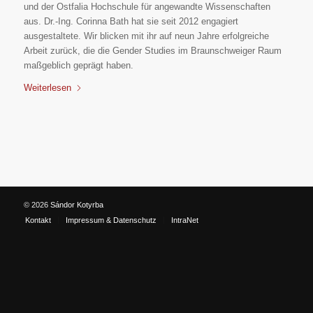
und der Ostfalia Hochschule für angewandte Wissenschaften
aus. Dr.-Ing. Corinna Bath hat sie seit 2012 engagiert
ausgestaltete. Wir blicken mit ihr auf neun Jahre erfolgreiche
Arbeit zurück, die die Gender Studies im Braunschweiger Raum
maßgeblich geprägt haben.
Weiterlesen
© 2026
Sándor Kotyrba
Kontakt
Impressum & Datenschutz
IntraNet