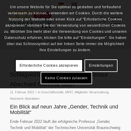
Um unsere Website für Sie optimal zu gestalten und fortlaufend
verbessern zu können, verwenden wir Cookies. Durch die weitere
Nutzung der Website oder einen Klick auf "Erforderliche Cookies
akzepieren" stimmen Sie der Verwendung von wesentlichen Cookies
zu. Möchten Sie mehr über die Verwendung von Cookies und unseren
Datenschutz erfahren, klicken Sie bitte auf "Einstellungen". Sie haben
Du bist hier:
Startseite
/
Aktuelles
/
MGM-Professur
über das Schlosssymbol auf der linken Seite immer die Möglichkeit
Ihre Einstellungen zu ändern.
Erforderliche Cookies akzepieren
Einstellungen
Schlagwortarchiv für:
MGM-Professur
Keine Cookies zulassen
Abschied Corinna Bath
/
11. Februar 2022
in
Geschäftsstelle
,
MINT
,
Mitglieder-Veranstaltung
,
Netzwerk-Aktivitäten
Ein Blick auf neun Jahre „Gender, Technik und
Mobilität“
Ende Februar 2022 läuft die erfolgreiche Professur „Gender,
Technik und Mobilität“ der Technischen Universität Braunschweig