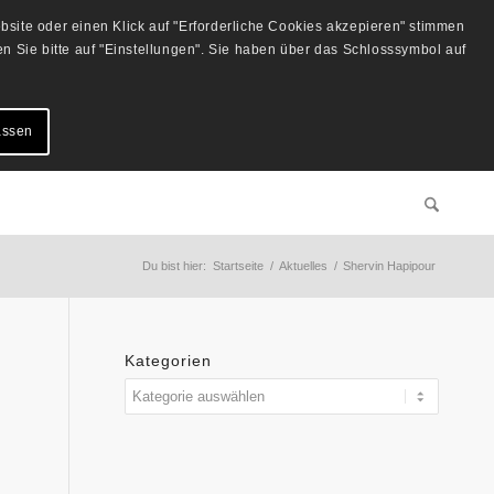
site oder einen Klick auf "Erforderliche Cookies akzepieren" stimmen
 Sie bitte auf "Einstellungen". Sie haben über das Schlosssymbol auf
assen
Du bist hier:
Startseite
/
Aktuelles
/
Shervin Hapipour
Kategorien
Kategorien