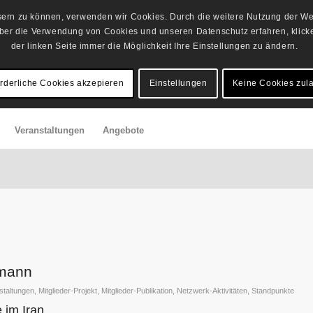
ssern zu können, verwenden wir Cookies. Durch die weitere Nutzung der Web
er die Verwendung von Cookies und unseren Datenschutz erfahren, klicken
der linken Seite immer die Möglichkeit Ihre Einstellungen zu ändern.
orderliche Cookies akzepieren
Einstellungen
Keine Cookies zul
Veranstaltungen
Angebote
rmann
taltungen
,
Mitglieder-Projekt
,
Mitglieder-Publikation
,
Netzwerk-Aktivitäten
,
Standpunkte
 im Iran