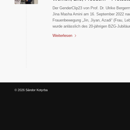
Der GenderClip23 von Prof. Dr. Ulrike Berger
Jina Masha Amini am 16. September 2022 nach
Frauenbewegung „Jin, Jiyan, Azadi“ (Frau, Leb
wurde anlässlich des 20-jährigen BZG-Jubilä
Weiterlesen
© 2026
Sándor Kotyrba