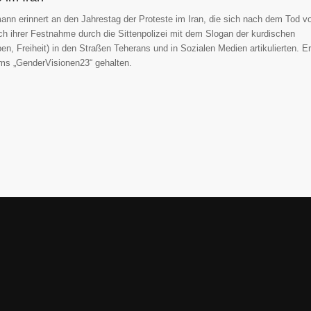
mann erinnert an den Jahrestag der Proteste im Iran, die sich nach dem Tod v
 ihrer Festnahme durch die Sittenpolizei mit dem Slogan der kurdischen
en, Freiheit) in den Straßen Teherans und in Sozialen Medien artikulierten. Er
ums „GenderVisionen23“ gehalten.