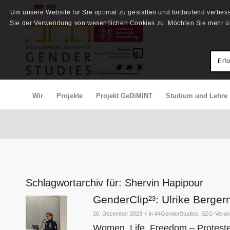
Um unsere Website für Sie optimal zu gestalten und fortlaufend verbe
Sie der Verwendung von wesentlichen Cookies zu. Möchten Sie mehr üb
Erf
Wir
Projekte
Projekt GeDiMINT
Studium und Lehre
Schlagwortarchiv für:
Shervin Hapipour
GenderClip²³: Ulrike Berge
/
20. Dezember 2023
in
#4GenderStudies
,
BZG-Verans
Women, Life, Freedom – Proteste