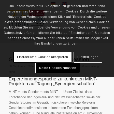
Um unsere Website für Sie optimal zu gestalten und fortlaufend
verbessern zu können, verwenden wir Cookies. Durch die weitere
Nutzung der Website oder einen Klick auf "Erforderliche Cookies
akzepieren" stimmen Sie der Verwendung von wesentlichen Cookies
zu. Möchten Sie mehr über die Verwendung von Cookies und unseren
Datenschutz erfahren, klicken Sie bitte auf "Einstellungen". Sie haben
Du bist hier:
Startseite
/
Aktuelles
/
Gender in Modulhandbüchern
über das Schlosssymbol auf der linken Seite immer die Möglichkeit
/
2024
/
September
Ihre Einstellungen zu ändern.
Erforderliche Cookies akzepieren
Einstellungen
GeDiMINT-Call für Postersession
/
30. September 2024
in
BZG-Veranstaltungen
,
GeDiMINT-Veranstaltung
,
Keine Cookies zulassen
MINT
Expert*innengespräche zu konkreten MINT-
Projekten auf Tagung „Synergien schaffen“
MINT meets Gender meets MINT … Unser Ziel ist, dass
Forschende der Ingenieur- und Naturwissenschaften sowie der
Gender Studies im Gespräch diskutieren, welche Relevanz
Geschlechterdimensionen in konkreten Forschungsprojekten
haben (können). Eine bilinguale Postersession am 8. November