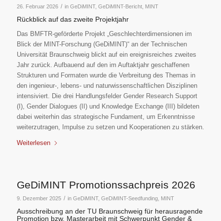
/
26. Februar 2026
in
GeDiMINT
,
GeDiMINT-Bericht
,
MINT
Rückblick auf das zweite Projektjahr
Das BMFTR-geförderte Projekt „Geschlechterdimensionen im
Blick der MINT-Forschung (GeDiMINT)“ an der Technischen
Universität Braunschweig blickt auf ein ereignisreiches zweites
Jahr zurück. Aufbauend auf den im Auftaktjahr geschaffenen
Strukturen und Formaten wurde die Verbreitung des Themas in
den ingenieur-, lebens- und naturwissenschaftlichen Disziplinen
intensiviert. Die drei Handlungsfelder Gender Research Support
(I), Gender Dialogues (II) und Knowledge Exchange (III) bildeten
dabei weiterhin das strategische Fundament, um Erkenntnisse
weiterzutragen, Impulse zu setzen und Kooperationen zu stärken.
Weiterlesen
GeDiMINT Promotionssachpreis 2026
/
9. Dezember 2025
in
GeDiMINT
,
GeDiMINT-Seedfunding
,
MINT
Ausschreibung an der TU Braunschweig für herausragende
Promotion bzw. Masterarbeit mit Schwerpunkt Gender &