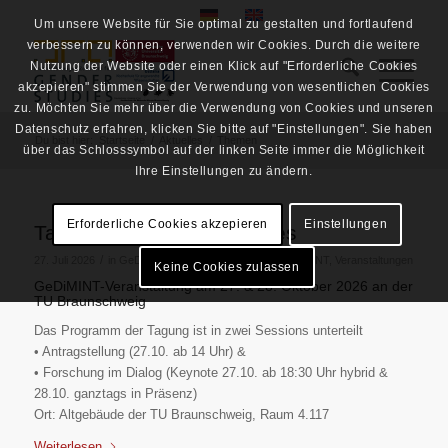
Um unsere Website für Sie optimal zu gestalten und fortlaufend
verbessern zu können, verwenden wir Cookies. Durch die weitere
Nutzung der Website oder einen Klick auf "Erforderliche Cookies
akzepieren" stimmen Sie der Verwendung von wesentlichen Cookies
zu. Möchten Sie mehr über die Verwendung von Cookies und unseren
Datenschutz erfahren, klicken Sie bitte auf "Einstellungen". Sie haben
Du bist hier:
Startseite
/
Aktuelles
/
Themen
über das Schlosssymbol auf der linken Seite immer die Möglichkeit
Ihre Einstellungen zu ändern.
Erforderliche Cookies akzepieren
Einstellungen
Tagung Transforming Cities
/
27. Juli 2026
in
GeDiMINT
,
GeDiMINT-Veranstaltung
,
MINT
,
Veranstaltungen
Keine Cookies zulassen
GeDiMINT-Veranstaltung am 27. & 28. Oktober 2026 an der
TU Braunschweig
Das Programm der Tagung ist in zwei Sessions unterteilt
• Antragstellung (27.10. ab 14 Uhr) &
• Forschung im Dialog (Keynote 27.10. ab 18:30 Uhr hybrid &
28.10. ganztags in Präsenz)
Ort: Altgebäude der TU Braunschweig, Raum 4.117
Weiterlesen