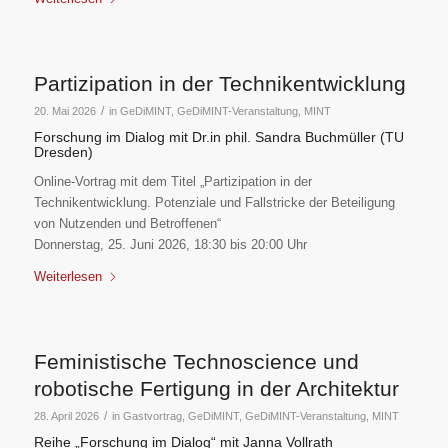
Partizipation in der Technikentwicklung
/
20. Mai 2026
in
GeDiMINT
,
GeDiMINT-Veranstaltung
,
MINT
Forschung im Dialog mit Dr.in phil. Sandra Buchmüller (TU
Dresden)
Online-Vortrag mit dem Titel „Partizipation in der
Technikentwicklung. Potenziale und Fallstricke der Beteiligung
von Nutzenden und Betroffenen“
Donnerstag, 25. Juni 2026, 18:30 bis 20:00 Uhr
Weiterlesen
Feministische Technoscience und
robotische Fertigung in der Architektur
/
28. April 2026
in
Gastvortrag
,
GeDiMINT
,
GeDiMINT-Veranstaltung
,
MINT
Reihe „Forschung im Dialog“ mit Janna Vollrath