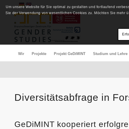
Um unsere Website für Sie optimal zu gestalten und fortlaufend verbe
Sie der Verwendung von wesentlichen Cookies zu. Möchten Sie mehr üb
Erf
Wir
Projekte
Projekt GeDiMINT
Studium und Lehre
Diversitätsabfrage in Fo
GeDiMINT kooperiert erfolgre