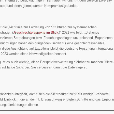
m Thema zu berücksichtigen. Hier haben wir uns mit dem Bereich Diversity
aten und einen gemeinsamen Kompromiss gefunden.
die „Richtlinie zur Förderung von Strukturen zur systematischen
fragen (‚
Geschlechteraspekte im Blick
‚)“ 2021 wie folgt: „Bisherige
renzierten Betrachtungen bzw. Forschungsanlagen unzureichend. Expertinnen
richtungen haben den dringenden Bedarf für eine geschlechtssensible,
ch diese Ausrichtung auf Exzellenz bleibt die deutsche Forschung international
 2023 werden diese Notwendigkeiten benannt.
g ist es auch wichtig, diese Perspektiverweiterung sichtbar zu machen. Hierz
 auf lange Sicht bei. Sie verbessert damit die Datenlage zu
enbanken integriert, damit sich die Sichtbarkeit nicht auf wenige Standorte
gibt Einblick in die an der TU Braunschweig erfolgten Schritte und das Ergebni
ungseinrichtungen dienen.