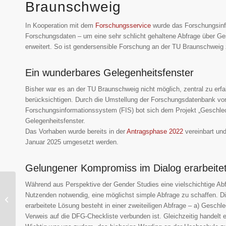
Braunschweig
In Kooperation mit dem
Forschungsservice
wurde das Forschungsinf
Forschungsdaten – um eine sehr schlicht gehaltene Abfrage über G
erweitert. So ist gendersensible Forschung an der TU Braunschweig z
Ein wunderbares Gelegenheitsfenster
Bisher war es an der TU Braunschweig nicht möglich, zentral zu erf
berücksichtigen. Durch die Umstellung der Forschungsdatenbank von
Forschungsinformationssystem (FIS) bot sich dem Projekt „Geschle
Gelegenheitsfenster.
Das Vorhaben wurde bereits in der
Antragsphase 2022
vereinbart und
Januar 2025 umgesetzt werden.
Gelungener Kompromiss im Dialog erarbeite
Während aus Perspektive der Gender Studies eine vielschichtige Abfra
Geschlechterbasierte
Nutzenden notwendig, eine möglichst simple Abfrage zu schaffen. D
Online-Gewalt in Sierra
erarbeitete Lösung besteht in einer zweiteiligen Abfrage – a) Geschl
Leone
Verweis auf die DFG-Checkliste verbunden ist. Gleichzeitig handelt 