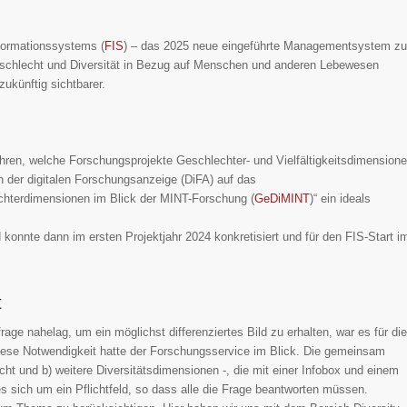
ormationssystems (
FIS
) – das 2025 neue eingeführte Managementsystem zu
eschlecht und Diversität in Bezug auf Menschen und anderen Lebewesen
ukünftig sichtbarer.
ahren, welche Forschungsprojekte Geschlechter- und Vielfältigkeitsdimension
 der digitalen Forschungsanzeige (DiFA) auf das
chterdimensionen im Blick der MINT-Forschung (
GeDiMINT
)“ ein ideals
 konnte dann im ersten Projektjahr 2024 konkretisiert und für den FIS-Start i
t
ge nahelag, um ein möglichst differenziertes Bild zu erhalten, war es für die
iese Notwendigkeit hatte der Forschungsservice im Blick. Die gemeinsam
echt und b) weitere Diversitätsdimensionen -, die mit einer Infobox und einem
es sich um ein Pflichtfeld, so dass alle die Frage beantworten müssen.