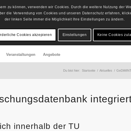
ssern zu können, verwenden wir Cookies. Durch die weitere Nutzung der Web
er die Verwendung von Cookies und unseren Datenschutz erfahren, klicken
der linken Seite immer die Möglichkeit Ihre Einstellungen zu ändern.
orderliche Cookies akzepieren
Einstellungen
Keine Cookies zul
Veranstaltungen
Angebote
Du bist hier:
Startseite
/
Aktuelles
/
GeDiMIN
rschungsdatenbank integrier
ich innerhalb der TU