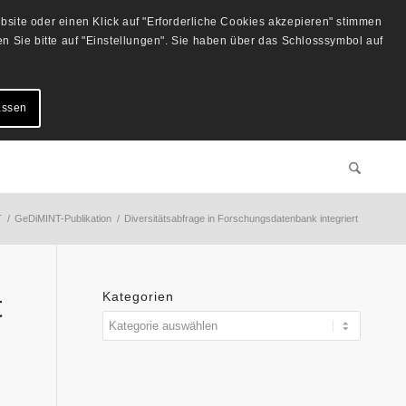
site oder einen Klick auf "Erforderliche Cookies akzepieren" stimmen
 Sie bitte auf "Einstellungen". Sie haben über das Schlosssymbol auf
assen
T
/
GeDiMINT-Publikation
/
Diversitätsabfrage in Forschungsdatenbank integriert
t
Kategorien
Kategorien