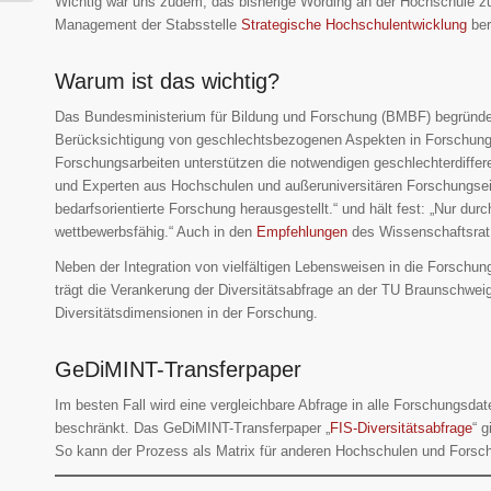
Wichtig war uns zudem, das bisherige Wording an der Hochschule zu
Management der Stabsstelle
Strategische Hochschulentwicklung
ber
Warum ist das wichtig?
Das Bundesministerium für Bildung und Forschung (BMBF) begründet 
Berücksichtigung von geschlechtsbezogenen Aspekten in Forschungs
Forschungsarbeiten unterstützen die notwendigen geschlechterdiffe
und Experten aus Hochschulen und außeruniversitären Forschungsein
bedarfsorientierte Forschung herausgestellt.“ und hält fest: „Nur dur
wettbewerbsfähig.“ Auch in den
Empfehlungen
des Wissenschaftsrat
Neben der Integration von vielfältigen Lebensweisen in die Forschun
trägt die Verankerung der Diversitätsabfrage an der TU Braunschweig
Diversitätsdimensionen in der Forschung.
GeDiMINT-Transferpaper
Im besten Fall wird eine vergleichbare Abfrage in alle Forschungsdat
beschränkt. Das GeDiMINT-Transferpaper „
FIS-Diversitätsabfrage
“ 
So kann der Prozess als Matrix für anderen Hochschulen und Forsch