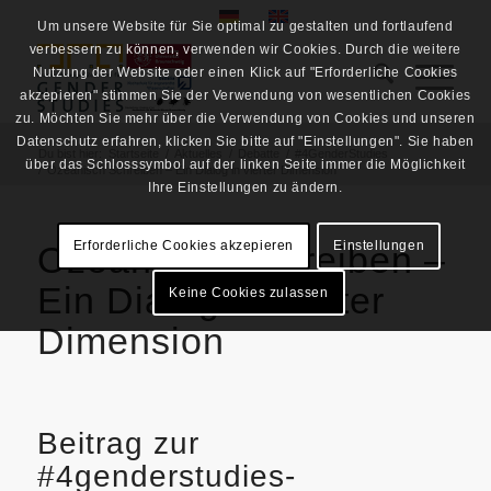
Um unsere Website für Sie optimal zu gestalten und fortlaufend
verbessern zu können, verwenden wir Cookies. Durch die weitere
Nutzung der Website oder einen Klick auf "Erforderliche Cookies
akzepieren" stimmen Sie der Verwendung von wesentlichen Cookies
zu. Möchten Sie mehr über die Verwendung von Cookies und unseren
Datenschutz erfahren, klicken Sie bitte auf "Einstellungen". Sie haben
Du bist hier:
Startseite
/
Aktuelles
/
Debatte
/
#4GenderStudies
über das Schlosssymbol auf der linken Seite immer die Möglichkeit
/
Ozeanisch Schreiben – Ein Dialog in vierter Dimension
Ihre Einstellungen zu ändern.
Erforderliche Cookies akzepieren
Einstellungen
Ozeanisch Schreiben –
Ein Dialog in vierter
Keine Cookies zulassen
Dimension
Beitrag zur
#4genderstudies-